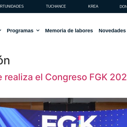
RTUNIDADES
TUCHANCE
KREA
DON
Programas
Memoria de labores
Novedades
ón
e realiza el Congreso FGK 20