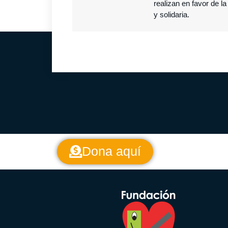
realizan en favor de l
y solidaria.
Dona aquí