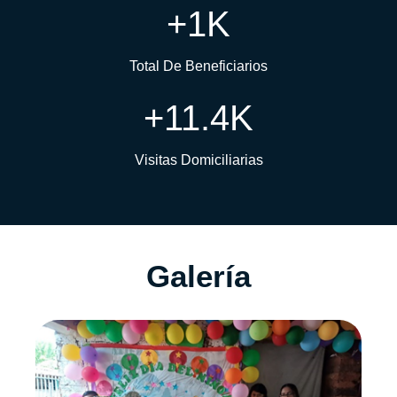
+
1
K
Total De Beneficiarios
+
11.4
K
Visitas Domiciliarias
Galería