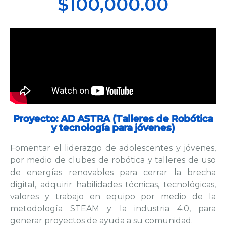
$100,000.00
Proyecto: AD ASTRA (Talleres de Robótica
y tecnología para jóvenes)
Fomentar el liderazgo de adolescentes y jóvenes,
por medio de clubes de robótica y talleres de uso
de energías renovables para cerrar la brecha
digital, adquirir habilidades técnicas, tecnológicas,
valores y trabajo en equipo por medio de la
metodología STEAM y la industria 4.0, para
generar proyectos de ayuda a su comunidad.