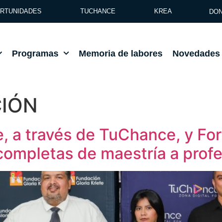
RTUNIDADES
TUCHANCE
KREA
DON
Programas
Memoria de labores
Novedades
IÓN
e, a través de TuChance, y F
completas de maestría a prof