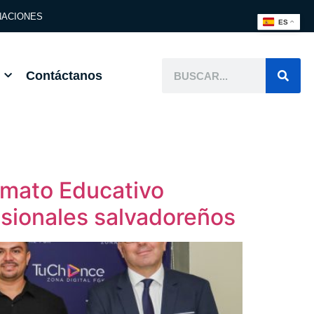
ACIONES
ES
Contáctanos
ormato Educativo
esionales salvadoreños